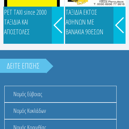
PET TAXI since 2000
ΤΑΞΙΔΙΑ ΕΚΤΟΣ
ΤΑΞΙΔΙΑ ΚΑΙ
ΑΘΗΝΩΝ ΜΕ
PET TAXI since 2000
ΑΠΟΣΤΟΛΕΣ
ΒΑΝΑΚΙΑ 9ΘΕΣΩΝ
Πλειάδων 13, Παλαιό Φάληρο
ΔΕΙΤΕ ΕΠΙΣΗΣ
Νομός Εύβοιας
Νομός Κυκλάδων
Νομός Κορινθίας