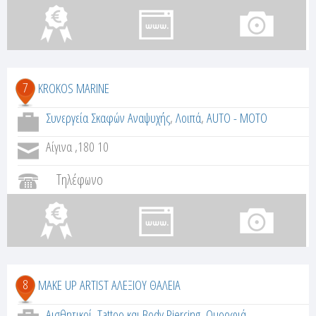
7
KROKOS MARINE
Συνεργεία Σκαφών Αναψυχής
,
Λοιπά
,
AUTO - MOTO
Αίγινα ,180 10
Τηλέφωνο
8
MAKE UP ARTIST ΑΛΕΞΙΟΥ ΘΑΛΕΙΑ
Αισθητικοί
,
Tattoo και Body Piercing
,
Ομορφιά