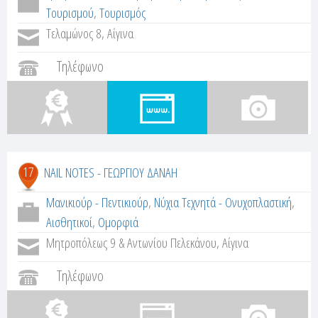
Τουρισμού
,
Τουρισμός
Τελαμώνος 8, Αίγινα
Τηλέφωνο
17
NAIL NOTES - ΓΕΩΡΓΙΟΥ ΔΑΝΑΗ
Μανικιούρ - Πεντικιούρ
,
Νύχια Τεχνητά - Ονυχοπλαστική
,
Αισθητικοί
,
Ομορφιά
Μητροπόλεως 9 & Αντωνίου Πελεκάνου, Αίγινα
Τηλέφωνο