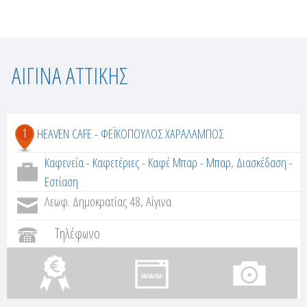
Σ
ΑΙΓΙΝΑ ΑΤΤΙΚΗΣ
ε
λ
1
HEAVEN CAFE - ΦΕΪΚΟΠΟΥΛΟΣ ΧΑΡΑΛΑΜΠΟΣ
ί
Καφενεία - Καφετέριες - Καφέ Μπαρ - Μπαρ
,
Διασκέδαση -
Εστίαση
δ
Λεωφ. Δημοκρατίας 48, Αίγινα
ε
Τηλέφωνο
ς