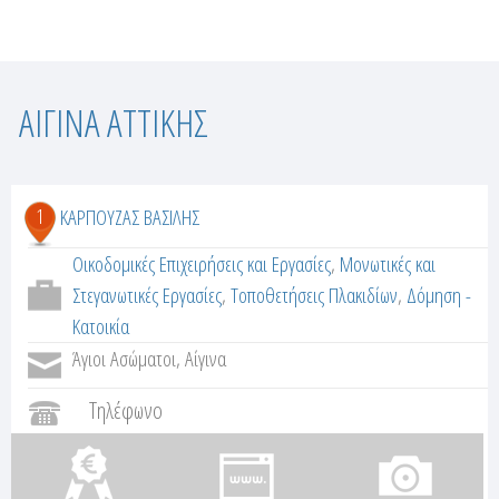
Σ
ΑΙΓΙΝΑ ΑΤΤΙΚΗΣ
ε
λ
1
ΚΑΡΠΟΥΖΑΣ ΒΑΣΙΛΗΣ
ί
Οικοδομικές Επιχειρήσεις και Εργασίες
,
Μονωτικές και
Στεγανωτικές Εργασίες
,
Τοποθετήσεις Πλακιδίων
,
Δόμηση -
δ
Κατοικία
ε
Άγιοι Ασώματοι, Αίγινα
ς
Τηλέφωνο