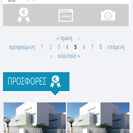
« πρώτη
‹
Σ
προηγούμενη
1
2
3
4
5
6
7
8
επόμενη
›
τελευταία »
ε
λ
Προσφορές
ί
δ
ε
ς