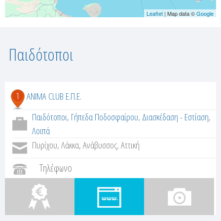
Leaflet
| Map data ©
Google
Παιδότοποι
1
ANIMA CLUB Ε.Π.Ε.
Παιδότοποι
,
Γήπεδα Ποδοσφαίρου
,
Διασκέδαση - Εστίαση
,
Λοιπά
Πυρίχου, Λάκκα, Ανάβυσσος, Αττική
Τηλέφωνο