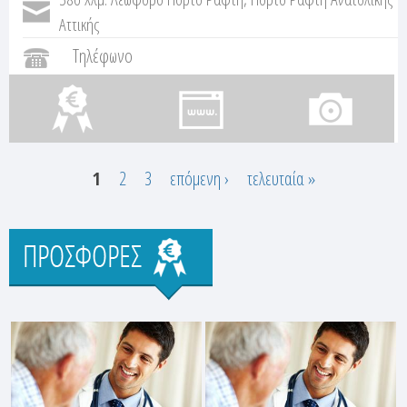
Αττικής
Τηλέφωνο
1
2
3
επόμενη ›
τελευταία »
Σ
Προσφορές
ε
λ
ί
δ