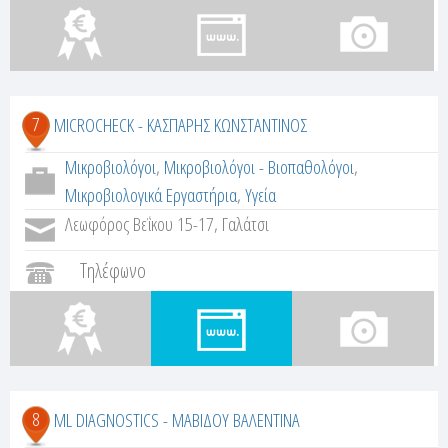
7
MICROCHECK - ΚΑΣΠΑΡΗΣ ΚΩΝΣΤΑΝΤΙΝΟΣ
Μικροβιολόγοι
,
Μικροβιολόγοι - Βιοπαθολόγοι
,
Μικροβιολογικά Εργαστήρια
,
Υγεία
Λεωφόρος Βεΐκου 15-17, Γαλάτσι
Τηλέφωνο
8
ML DIAGNOSTICS - ΜΑΒΙΔΟΥ ΒΑΛΕΝΤΙΝΑ