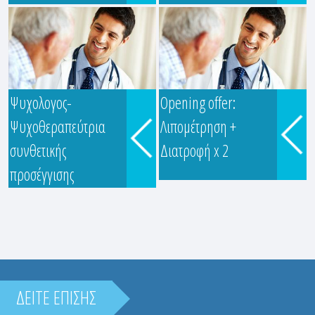
Ψυχολογος-
Opening offer:
Ψυχοθεραπεύτρια
Λιπομέτρηση +
ΠΑΝΑΓΙΩΤΟΥ ΘΕΟΠΟΥΛΑ
συνθετικής
Διατροφή x 2
Ευρυδάμαντος & Λαγουμιτζή
προσέγγισης
Κωνστ...
ΔΕΙΤΕ ΕΠΙΣΗΣ