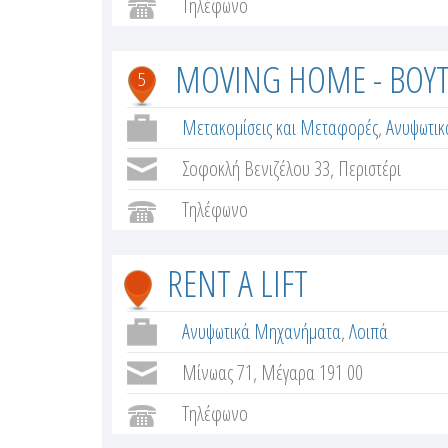
Τηλέφωνο
MOVING HOME - ΒΟΥ
5
Μετακομίσεις και Μεταφορές
,
Ανυψωτι
Σοφοκλή Βενιζέλου 33, Περιστέρι
Τηλέφωνο
RENT A LIFT
Ανυψωτικά Μηχανήματα
,
Λοιπά
Μίνωας 71, Μέγαρα 191 00
Τηλέφωνο