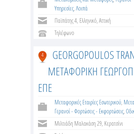
Υπηρεσίες
,
Λοιπά
Παϊπάτης 4, Ελληνικό, Αττική
Τηλέφωνο
GEORGOPOULOS TRAN
4
ΜΕΤΑΦΟΡΙΚΗ ΓΕΩΡΓΟ
ΕΠΕ
Μεταφορικές Εταιρίες Εσωτερικού
,
Μετα
Γερανοί - Φορτώσεις - Εκφορτώσεις
,
Οδι
Μιλτιάδη Μαλακάση 29, Κερατσίνι