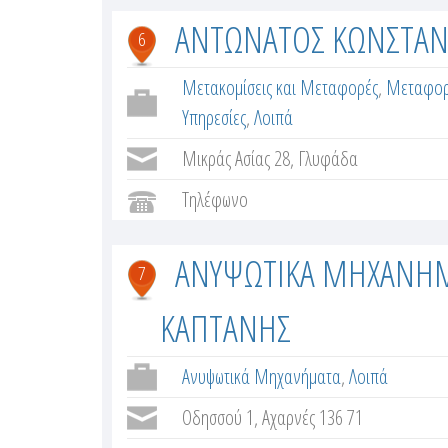
ΑΝΤΩΝΑΤΟΣ ΚΩΝΣΤΑΝ
6
Μετακομίσεις και Μεταφορές
,
Μεταφορι
Υπηρεσίες
,
Λοιπά
Μικράς Ασίας 28, Γλυφάδα
Τηλέφωνο
ΑΝΥΨΩΤΙΚΑ ΜΗΧΑΝΗΜ
7
ΚΑΠΤΑΝΗΣ
Ανυψωτικά Μηχανήματα
,
Λοιπά
Οδησσού 1, Αχαρνές 136 71