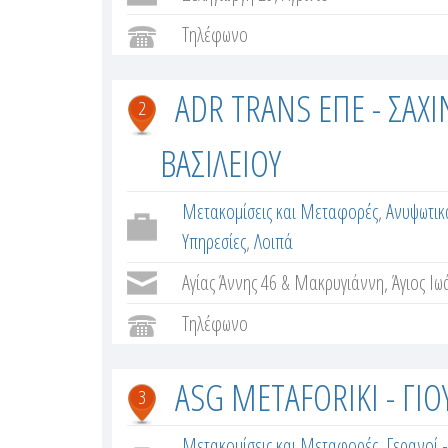
ε
Τηλέφωνο
ς
ADR TRANS ΕΠΕ - ΣΑΧ
2
ΒΑΣΙΛΕΙΟΥ
Μετακομίσεις και Μεταφορές
,
Ανυψωτι
Υπηρεσίες
,
Λοιπά
Αγίας Άννης 46 & Μακρυγιάννη, Άγιος Ιωά
Τηλέφωνο
ASG METAFORIKI - ΓΙ
3
Μετακομίσεις και Μεταφορές
,
Γερανοί 