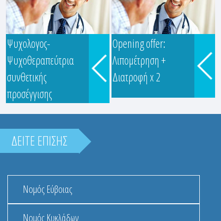
Ψυχολογος-
Opening offer:
Ψυχοθεραπεύτρια
Λιπομέτρηση +
ΠΑΝΑΓΙΩΤΟΥ ΘΕΟΠΟΥΛΑ
συνθετικής
Διατροφή x 2
Ευρυδάμαντος & Λαγουμιτζή
προσέγγισης
Κωνστ...
ΔΕΙΤΕ ΕΠΙΣΗΣ
Νομός Εύβοιας
Νομός Κυκλάδων