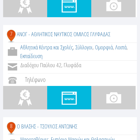
7
ΑΝΟΓ - ΑΘΛΗΤΙΚΟΣ ΝΑΥΤΙΚΟΣ ΟΜΙΛΟΣ ΓΛΥΦΑΔΑΣ
Αθλητικά Κέντρα και Σχολές
,
Σύλλογοι
,
Ομορφιά
,
Λοιπά
,
Εκπαίδευση
Διαδόχου Παύλου 42, Γλυφάδα
Τηλέφωνο
8
Ο ΒΛΑΣΗΣ - ΤΣΟΥΛΟΣ ΑΝΤΩΝΗΣ
Ψαροταβέρνες
,
Εμπόριο Ψαριών και Θαλασσινών
,