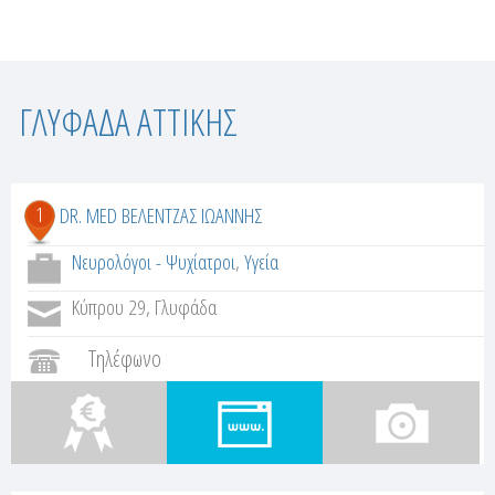
Σ
ΓΛΥΦΑΔΑ ΑΤΤΙΚΗΣ
ε
λ
1
DR. MED ΒΕΛΕΝΤΖΑΣ ΙΩΑΝΝΗΣ
ί
Νευρολόγοι - Ψυχίατροι
,
Υγεία
δ
Κύπρου 29, Γλυφάδα
ε
Τηλέφωνο
ς