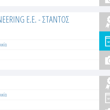
EERING E.E. - ΣΤΑΝΤΟΣ
ικία
ικία