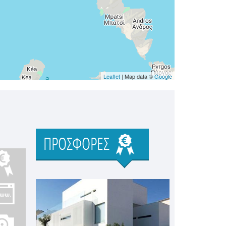
Leaflet
| Map data ©
Google
Προσφορές