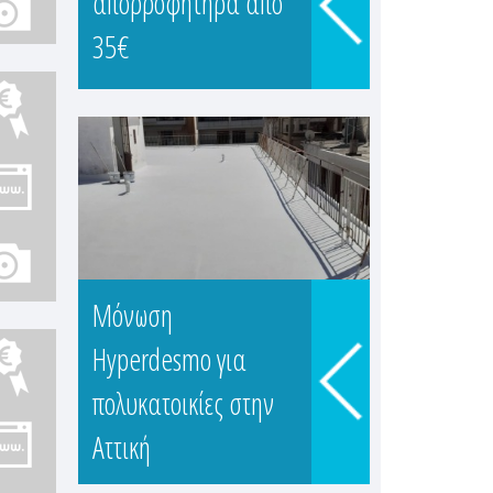
απορροφητήρα απο
ΔΗΜΗΤ
35€
Πειραιάς, Α
Μονώσει
Μόνωση
MONOTIC
Hyperdesmo για
Μυριοφύτο
πολυκατοικίες στην
Αττική