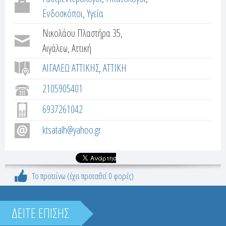
τ
e
Ενδοσκόποι
Υγεία
έ
r
λ
Νικολάου Πλαστήρα 35,
α
Αιγάλεω, Αττική
t
)
ΑΙΓΑΛΕΩ ΑΤΤΙΚΗΣ
ΑΤΤΙΚΗ
a
2105905401
b
6937261042
s
ktsatalh@yahoo.gr
Το προτείνω (έχει προταθεί 0 φορές)
ΔΕΙΤΕ ΕΠΙΣΗΣ