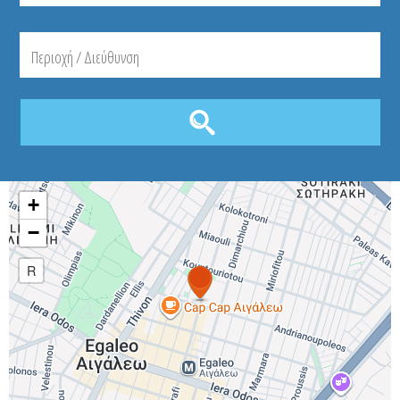
+
−
R