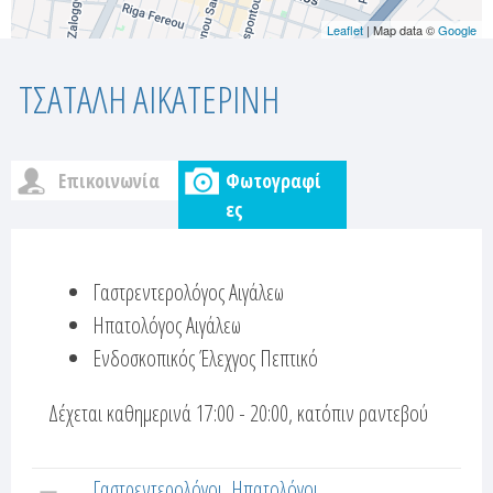
Leaflet
| Map data ©
Google
ΤΣΑΤΑΛΗ ΑΙΚΑΤΕΡΙΝΗ
Επικοινωνία
Φωτογραφί
c
(
ες
ε
u
ν
Γαστρεντερολόγος Αιγάλεω
ε
s
ρ
Ηπατολόγος Αιγάλεω
t
γ
Ενδοσκοπικός Έλεχγος Πεπτικό
ή
o
κ
Δέχεται καθημερινά 17:00 - 20:00, κατόπιν ραντεβού
α
m
ρ
Γαστρεντερολόγοι
Ηπατολόγοι