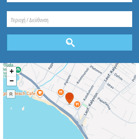
+
−
R