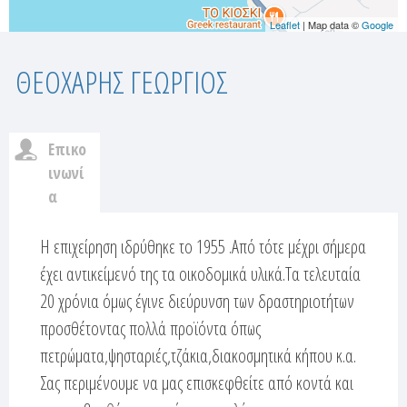
Leaflet
| Map data ©
Google
ΘΕΟΧΑΡΗΣ ΓΕΩΡΓΙΟΣ
Επικο
c
ινωνί
α
u
(
ε
Η επιχείρηση ιδρύθηκε το 1955 .Από τότε μέχρι σήμερα
s
ν
έχει αντικείμενό της τα οικοδομικά υλικά.Τα τελευταία
t
ε
20 χρόνια όμως έγινε διεύρυνση των δραστηριοτήτων
ρ
προσθέτοντας πολλά προϊόντα όπως
o
γ
πετρώματα,ψησταριές,τζάκια,διακοσμητικά κήπου κ.α.
ή
m
Σας περιμένουμε να μας επισκεφθείτε από κοντά και
κ