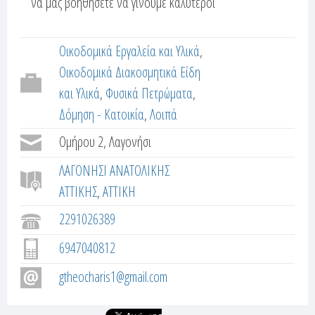
να μας βοηθήσετε να γίνουμε καλύτεροι
α
e
ρ
r
τ
Οικοδομικά Εργαλεία και Υλικά
έ
t
Οικοδομικά Διακοσμητικά Είδη
λ
και Υλικά
Φυσικά Πετρώματα
α
a
)
Δόμηση - Κατοικία
Λοιπά
b
Ομήρου 2, Λαγονήσι
s
ΛΑΓΟΝΗΣΙ ΑΝΑΤΟΛΙΚΗΣ
ΑΤΤΙΚΗΣ
ΑΤΤΙΚΗ
2291026389
6947040812
gtheocharis1@gmail.com