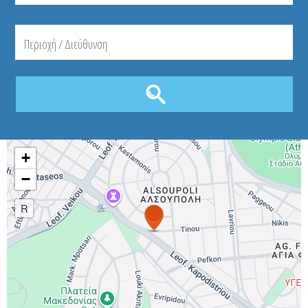
+
−
R