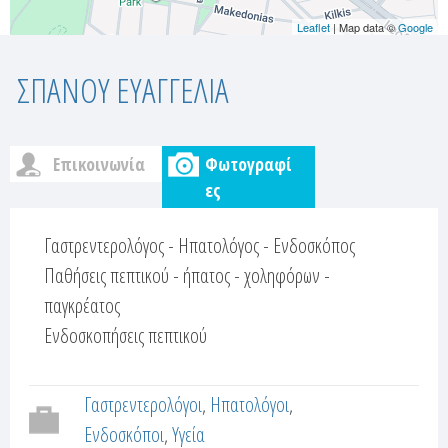
Leaflet
| Map data ©
Google
ΣΠΑΝΟΥ ΕΥΑΓΓΕΛΙΑ
Επικοινωνία
Φωτογραφί
c
(
ες
ε
u
ν
Γαστρεντερολόγος - Ηπατολόγος - Ενδοσκόπος
ε
Παθήσεις πεπτικού - ήπατος - χοληφόρων -
s
ρ
παγκρέατος
t
γ
Ενδοσκοπήσεις πεπτικού
ή
o
κ
α
Γαστρεντερολόγοι
Ηπατολόγοι
m
ρ
Ενδοσκόποι
Υγεία