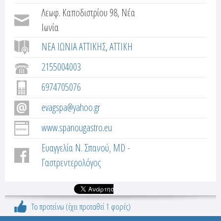
τ
e
Λεωφ. Καποδιστρίου 98, Νέα
έ
r
λ
Ιωνία
α
ΝΕΑ ΙΩΝΙΑ ΑΤΤΙΚΗΣ
ΑΤΤΙΚΗ
t
)
2155004003
a
6974705076
b
evagspa@yahoo.gr
s
www.spanougastro.eu
Ευαγγελία Ν. Σπανού, MD -
Γαστρεντερολόγος
Το προτείνω (έχει προταθεί 1 φορές)