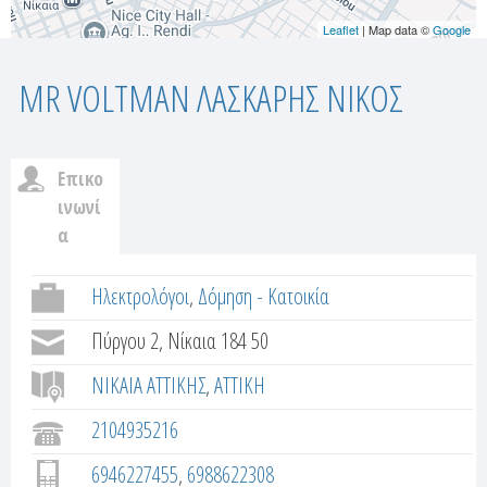
Leaflet
| Map data ©
Google
MR VOLTMAN ΛΑΣΚΑΡΗΣ ΝΙΚΟΣ
Επικο
c
ινωνί
α
u
(
ε
Ηλεκτρολόγοι
Δόμηση - Κατοικία
s
ν
Πύργου 2, Νίκαια 184 50
t
ε
ρ
ΝΙΚΑΙΑ ΑΤΤΙΚΗΣ
ΑΤΤΙΚΗ
o
γ
2104935216
ή
m
κ
6946227455
6988622308