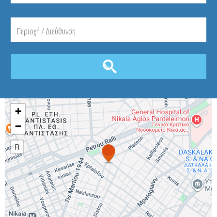
+
−
R