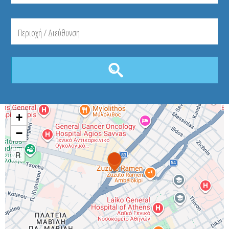
+
−
R