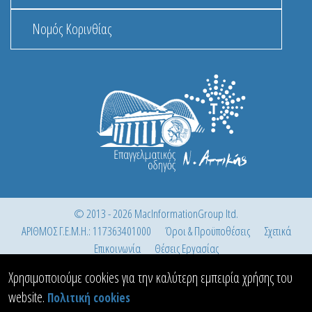
Νομός Κορινθίας
© 2013 - 2026 MacInformationGroup ltd.
ΑΡΙΘΜΟΣ Γ.Ε.Μ.Η.: 117363401000
Όροι & Προϋποθέσεις
Σχετικά
Επικοινωνία
Θέσεις Εργασίας
Χρησιμοποιούμε cookies για την καλύτερη εμπειρία χρήσης του
website.
Πολιτική cookies