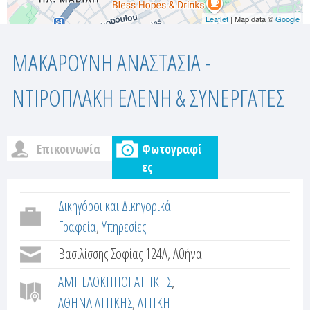
Leaflet
| Map data ©
Google
ΜΑΚΑΡΟΥΝΗ ΑΝΑΣΤΑΣΙΑ -
ΝΤΙΡΟΠΛΑΚΗ ΕΛΕΝΗ & ΣΥΝΕΡΓΑΤΕΣ
Επικοινωνία
Φωτογραφί
c
(
ες
ε
u
ν
Δικηγόροι και Δικηγορικά
ε
s
Γραφεία
Υπηρεσίες
ρ
Βασιλίσσης Σοφίας 124Α, Αθήνα
t
γ
ή
ΑΜΠΕΛΟΚΗΠΟΙ ΑΤΤΙΚΗΣ
o
κ
ΑΘΗΝΑ ΑΤΤΙΚΗΣ
ΑΤΤΙΚΗ