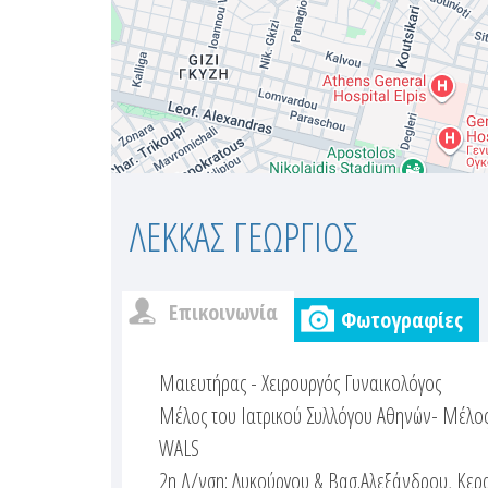
ΛΕΚΚΑΣ ΓΕΩΡΓΙΟΣ
Επικοινωνία
Φωτογραφίες
c
(
ε
Μαιευτήρας - Χειρουργός Γυναικολόγος
u
ν
Μέλος του Ιατρικού Συλλόγου Αθηνών- Μέλος
s
ε
WALS
ρ
2η Δ/νση: Λυκούργου & Βασ.Αλεξάνδρου, Κερ