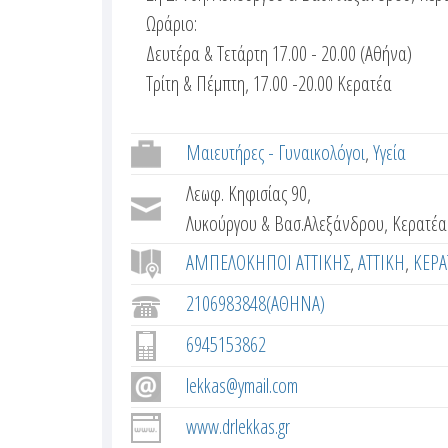
t
γ
Ωράριο:
o
ή
Δευτέρα & Τετάρτη 17.00 - 20.00 (Αθήνα)
κ
Τρίτη & Πέμπτη, 17.00 -20.00 Κερατέα
m
α
e
ρ
Μαιευτήρες - Γυναικολόγοι
Υγεία
τ
r
Λεωφ. Κηφισίας 90
έ
Λυκούργου & Βασ.Αλεξάνδρου, Κερατέα
t
λ
α
ΑΜΠΕΛΟΚΗΠΟΙ ΑΤΤΙΚΗΣ
ΑΤΤΙΚΗ
ΚΕΡΑ
a
)
2106983848(ΑΘΗΝΑ)
b
6945153862
s
lekkas@ymail.com
www.drlekkas.gr