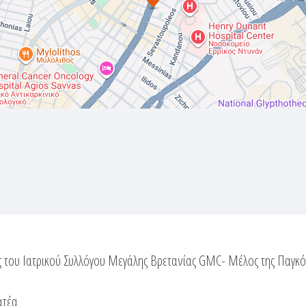
 του Ιατρικού Συλλόγου Μεγάλης Βρετανίας GMC- Μέλος της Παγκό
ατέα