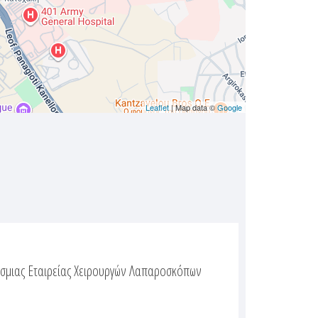
Leaflet
| Map data ©
Google
σμιας Εταιρείας Χειρουργών Λαπαροσκόπων