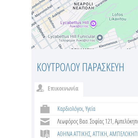
ΚΟΥΤΡΟΛΟΥ ΠΑΡΑΣΚΕΥΗ
Επικοινωνία
c
(
ε
Καρδιολόγοι
Υγεία
u
ν
Λεωφόρος Βασ. Σοφίας 121, Αμπελόκηποι
s
ε
ΑΘΗΝΑ ΑΤΤΙΚΗΣ
ΑΤΤΙΚΗ
ΑΜΠΕΛΟΚΗΠΟ
ρ