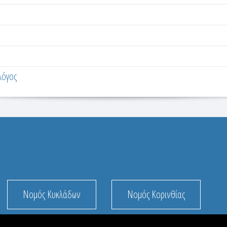
λόγος
Νομός Κυκλάδων
Νομός Κορινθίας