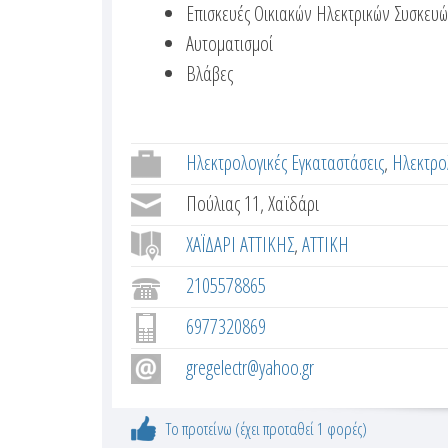
t
Επισκευές Οικιακών Ηλεκτρικών Συσκευ
γ
Αυτοματισμοί
o
ή
Βλάβες
κ
m
α
e
ρ
Ηλεκτρολογικές Εγκαταστάσεις
Ηλεκτρο
τ
r
έ
Πούλιας 11, Χαϊδάρι
t
λ
ΧΑΪΔΑΡΙ ΑΤΤΙΚΗΣ
ΑΤΤΙΚΗ
α
a
2105578865
)
b
6977320869
s
gregelectr@yahoo.gr
Το προτείνω (έχει προταθεί 1 φορές)