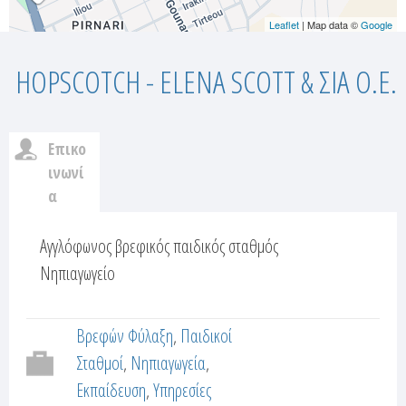
Leaflet
| Map data ©
Google
HOPSCOTCH - ELENA SCOTT & ΣΙΑ Ο.Ε.
Επικο
c
ινωνί
α
u
(
ε
Αγγλόφωνος βρεφικός παιδικός σταθμός
s
ν
Νηπιαγωγείο
t
ε
ρ
o
Βρεφών Φύλαξη
Παιδικοί
γ
ή
Σταθμοί
Νηπιαγωγεία
m
κ
Εκπαίδευση
Υπηρεσίες