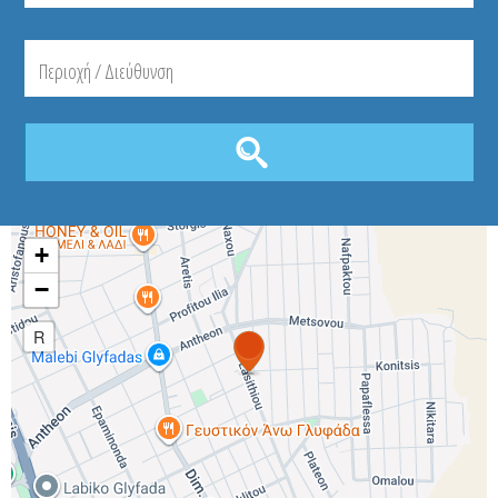
+
−
R