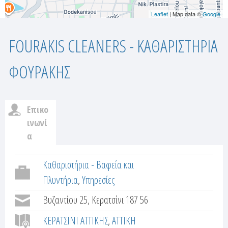
Leaflet
| Map data ©
Google
FOURAKIS CLEANERS - ΚΑΘΑΡΙΣΤΗΡΙΑ
ΦΟΥΡΑΚΗΣ
Επικο
c
ινωνί
α
u
(
ε
Καθαριστήρια - Βαφεία και
s
ν
Πλυντήρια
Υπηρεσίες
t
ε
Βυζαντίου 25, Κερατσίνι 187 56
ρ
o
γ
ΚΕΡΑΤΣΙΝΙ ΑΤΤΙΚΗΣ
ΑΤΤΙΚΗ