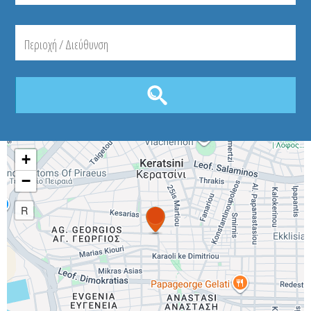
+
−
R