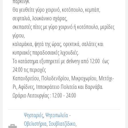
παρκινγκ.
α
e
ρ
Θα γευθείτε γύρο χοιρινό, κοτόπουλο, κεμπάπ,
r
τ
σεφταλιά, λουκάνικο σχάρας,
έ
σκεπαστές πίτες με γύρο χοιρινό ή κοτόπουλο, μερίδες
t
λ
γύρου,
α
a
καλαμάκια, ψητά της ώρας, ορεκτικά, σαλάτες και
)
κυπριακές παραδοσιακές λιχουδιές.
b
Το κατάστημα εξυπηρετεί με delivery από 12:00 έως
s
24:00 τις περιοχές
Καπανδριτίου, Πολυδενδρίου, Μικροχωρίου, Μετόχι-
Ρι, Αφίδνες, Ιπποκράτειο Πολιτεία και Βαρνάβα.
Ωράριο Λειτουργίας : 12:00 - 24:00
Ψησταριές
Ψητοπωλεία -
Οβελιστήρια
Σουβλατζίδικο