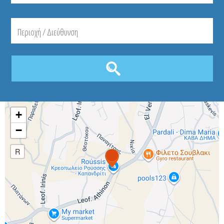
+
−
R