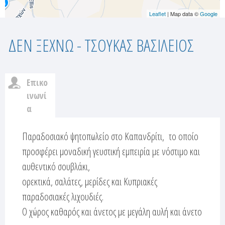
Leaflet
| Map data ©
Google
ΔΕΝ ΞΕΧΝΩ - ΤΣΟΥΚΑΣ ΒΑΣΙΛΕΙΟΣ
Επικο
c
ινωνί
α
u
(
ε
Παραδοσιακό ψητοπωλείο στο Καπανδρίτι, το οποίο
s
ν
προσφέρει μοναδική γευστική εμπειρία με νόστιμο και
t
ε
αυθεντικό σουβλάκι,
ρ
ορεκτικά, σαλάτες, μερίδες και Κυπριακές
o
γ
παραδοσιακές λιχουδιές.
ή
m
Ο χώρος καθαρός και άνετος με μεγάλη αυλή και άνετο
κ