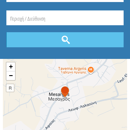
+
−
R