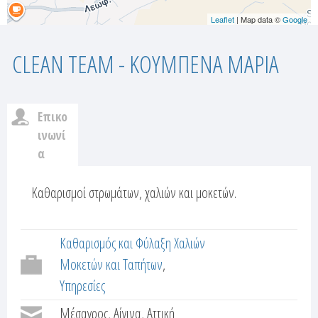
Leaflet
| Map data ©
Google
CLEAN TEAM - ΚΟΥΜΠΕΝΑ ΜΑΡΙΑ
Επικο
c
ινωνί
α
u
(
ε
Καθαρισμοί στρωμάτων, χαλιών και μοκετών.
s
ν
t
ε
Καθαρισμός και Φύλαξη Χαλιών
ρ
o
Μοκετών και Ταπήτων
γ
ή
Υπηρεσίες
m
κ
Μέσαγρος, Αίγινα, Αττική