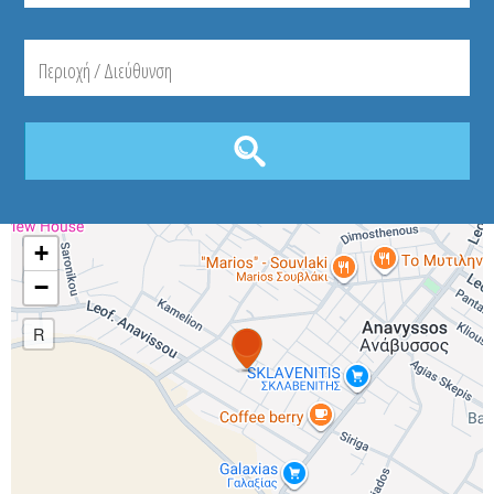
+
−
R