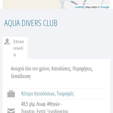
Leaflet
| Map data ©
Google
AQUA DIVERS CLUB
Επικο
c
ινωνί
α
u
(
ε
Ανοιχτά όλο τον χρόνο, Καταδύσεις, Περιηγήσεις,
s
ν
Εκπαίδευση
t
ε
ρ
o
Κέντρο Καταδύσεων
Τουρισμός
γ
ή
m
48,5 χλμ. Λεωφ. Αθηνών -
κ
Σουνίου, Εντός Ξενοδοχείου