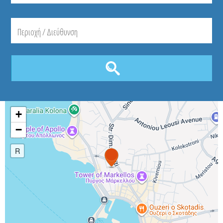
+
−
R