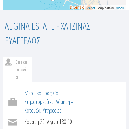
Leaflet
| Map data ©
Google
AEGINA ESTATE - ΧΑΤΖΙΝΑΣ
ΕΥΑΓΓΕΛΟΣ
Επικο
c
ινωνί
α
u
(
ε
Μεσιτικά Γραφεία -
s
ν
Κτηματομεσίτες
Δόμηση -
t
ε
Κατοικία
Υπηρεσίες
ρ
o
Κανάρη 20, Αίγινα 180 10
γ